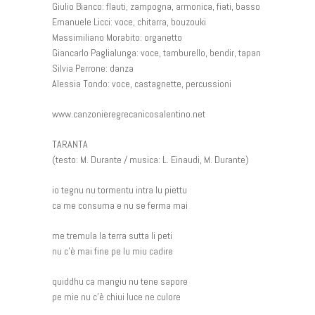
Giulio Bianco: flauti, zampogna, armonica, fiati, basso
Emanuele Licci: voce, chitarra, bouzouki
Massimiliano Morabito: organetto
Giancarlo Paglialunga: voce, tamburello, bendir, tapan
Silvia Perrone: danza
Alessia Tondo: voce, castagnette, percussioni
www.canzonieregrecanicosalentino.net
TARANTA
(testo: M. Durante / musica: L. Einaudi, M. Durante)
io tegnu nu tormentu intra lu piettu
ca me consuma e nu se ferma mai
me tremula la terra sutta li peti
nu c’è mai fine pe lu miu cadire
quiddhu ca mangiu nu tene sapore
pe mie nu c’è chiui luce ne culore