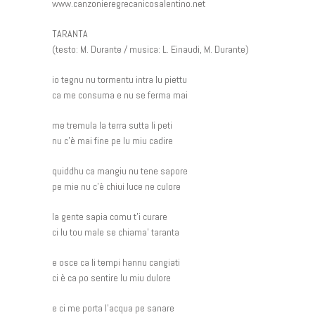
www.canzonieregrecanicosalentino.net
TARANTA
(testo: M. Durante / musica: L. Einaudi, M. Durante)
io tegnu nu tormentu intra lu piettu
ca me consuma e nu se ferma mai
me tremula la terra sutta li peti
nu c’è mai fine pe lu miu cadire
quiddhu ca mangiu nu tene sapore
pe mie nu c’è chiui luce ne culore
la gente sapia comu t’i curare
ci lu tou male se chiama’ taranta
e osce ca li tempi hannu cangiati
ci è ca po sentire lu miu dulore
e ci me porta l’acqua pe sanare