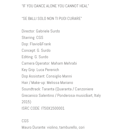
“IF YOU DANCE ALONE YOU CANNOT HEAL”
“SE BALLI SOLO NON TI PUOI CURARE”
Director: Gabriele Surdo
Starring: CGS
Dop: Flavio&Frank
Concept: G. Surdo
Editing: G. Surdo
Camera Operator: Maham Mehrabi
Key Grip: Luca Perenich
Dop Assistant: Consiglio Manni
Hair / Make-up: Melissa Mariano
Soundtrack: Taranta (Quaranta / Canzoniere
Grecanico Salentino / Ponderosa music&art, Italy
2015)
ISRC CODE: IT50X1500001
CGS
Mauro Durante: violino, tamburello, cori