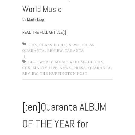
World Music
by
Marty Lipp
READ THE FULL ARTICLE
[:]
2015
,
CLASSIFICHE
,
NEWS
,
PRESS
,
QUARANTA
,
REVIEW
,
TARANTA
|
BEST WORLD MUSIC ALBUMS OF 2015
,
CGS
,
MARTY LIPP
,
NEWS
,
PRESS
,
QUARANTA
,
REVIEW
,
THE HUFFINGTON POST
[:en]Quaranta ALBUM
OF THE YEAR for