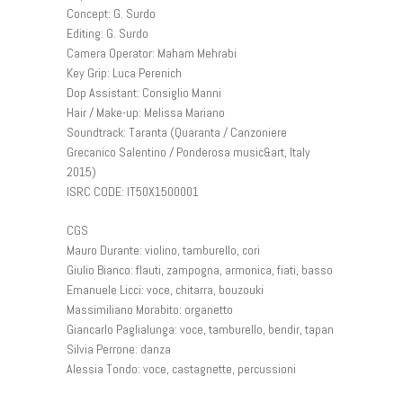
Concept: G. Surdo
Editing: G. Surdo
Camera Operator: Maham Mehrabi
Key Grip: Luca Perenich
Dop Assistant: Consiglio Manni
Hair / Make-up: Melissa Mariano
Soundtrack: Taranta (Quaranta / Canzoniere
Grecanico Salentino / Ponderosa music&art, Italy
2015)
ISRC CODE: IT50X1500001
CGS
Mauro Durante: violino, tamburello, cori
Giulio Bianco: flauti, zampogna, armonica, fiati, basso
Emanuele Licci: voce, chitarra, bouzouki
Massimiliano Morabito: organetto
Giancarlo Paglialunga: voce, tamburello, bendir, tapan
Silvia Perrone: danza
Alessia Tondo: voce, castagnette, percussioni