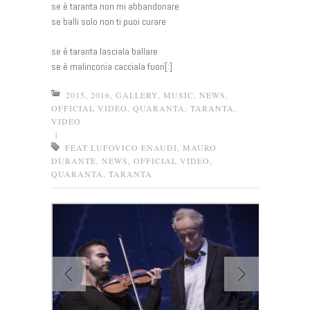
se è taranta non mi abbandonare
se balli solo non ti puoi curare
se è taranta lasciala ballare
se è malinconia cacciala fuori[:]
2015
,
2016
,
GALLERY
,
MUSIC
,
NEWS
,
OFFICIAL VIDEO
,
QUARANTA
,
TARANTA
,
VIDEO
|
FEAT LUFOVICO ENAUDI
,
MAURO
DURANTE
,
NEWS
,
OFFICIAL VIDEO
,
QUARANTA
,
TARANTA