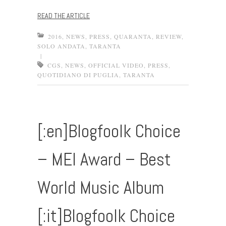
READ THE ARTICLE
2016
,
NEWS
,
PRESS
,
QUARANTA
,
REVIEW
,
SOLO ANDATA
,
TARANTA
|
CGS
,
NEWS
,
OFFICIAL VIDEO
,
PRESS
,
QUOTIDIANO DI PUGLIA
,
TARANTA
[:en]Blogfoolk Choice
– MEI Award – Best
World Music Album
[:it]Blogfoolk Choice