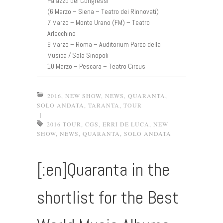
Palazzo dei Congressi
(6 Marzo – Siena – Teatro dei Rinnovati)
7 Marzo – Monte Urano (FM) – Teatro
Arlecchino
9 Marzo – Roma – Auditorium Parco della
Musica / Sala Sinopoli
10 Marzo – Pescara – Teatro Circus
2016
,
NEW SHOW
,
NEWS
,
QUARANTA
,
SOLO ANDATA
,
TARANTA
,
TOUR
|
2016 TOUR
,
CGS
,
ERRI DE LUCA
,
NEW
SHOW
,
NEWS
,
QUARANTA
,
SOLO ANDATA
[:en]Quaranta in the
shortlist for the Best