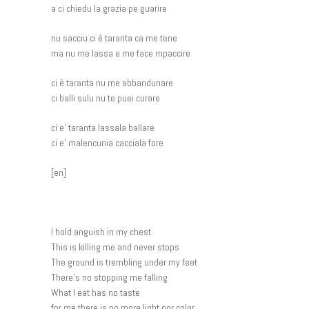
a ci chiedu la grazia pe guarire
nu sacciu ci è taranta ca me tene
ma nu me lassa e me face mpaccire
ci è taranta nu me abbandunare
ci balli sulu nu te puei curare
ci e’ taranta lassala ballare
ci e’ malencunia cacciala fore
[en]
I hold anguish in my chest
This is killing me and never stops
The ground is trembling under my feet
There’s no stopping me falling
What I eat has no taste
for me there is no more light nor color