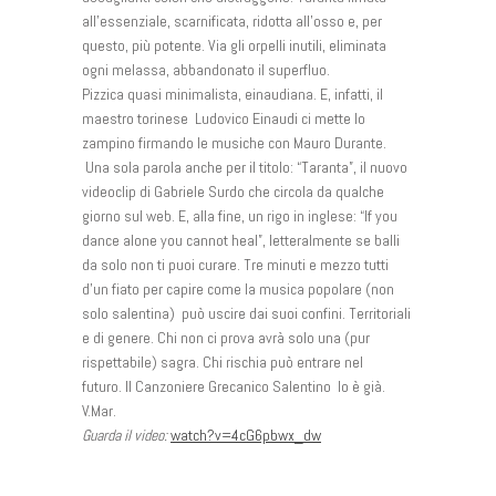
all’essenziale, scarnificata, ridotta all’osso e, per
questo, più potente. Via gli orpelli inutili, eliminata
ogni melassa, abbandonato il superfluo.
Pizzica quasi minimalista, einaudiana. E, infatti, il
maestro torinese Ludovico Einaudi ci mette lo
zampino firmando le musiche con Mauro Durante.
Una sola parola anche per il titolo: “Taranta”, il nuovo
videoclip di Gabriele Surdo che circola da qualche
giorno sul web. E, alla fine, un rigo in inglese: “If you
dance alone you cannot heal”, letteralmente se balli
da solo non ti puoi curare. Tre minuti e mezzo tutti
d’un fiato per capire come la musica popolare (non
solo salentina) può uscire dai suoi confini. Territoriali
e di genere. Chi non ci prova avrà solo una (pur
rispettabile) sagra. Chi rischia può entrare nel
futuro. Il Canzoniere Grecanico Salentino lo è già.
V.Mar.
Guarda il video:
watch?v=4cG6pbwx_dw