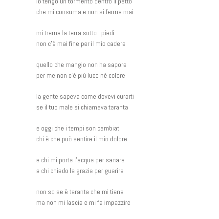
io tengo un tormento dentro il petto
che mi consuma e non si ferma mai
mi trema la terra sotto i piedi
non c’è mai fine per il mio cadere
quello che mangio non ha sapore
per me non c’è più luce né colore
la gente sapeva come dovevi curarti
se il tuo male si chiamava taranta
e oggi che i tempi son cambiati
chi è che può sentire il mio dolore
e chi mi porta l’acqua per sanare
a chi chiedo la grazia per guarire
non so se è taranta che mi tiene
ma non mi lascia e mi fa impazzire