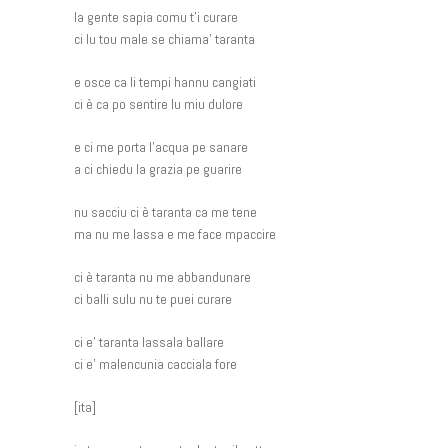
la gente sapia comu t’i curare
ci lu tou male se chiama’ taranta
e osce ca li tempi hannu cangiati
ci è ca po sentire lu miu dulore
e ci me porta l’acqua pe sanare
a ci chiedu la grazia pe guarire
nu sacciu ci è taranta ca me tene
ma nu me lassa e me face mpaccire
ci è taranta nu me abbandunare
ci balli sulu nu te puei curare
ci e’ taranta lassala ballare
ci e’ malencunia cacciala fore
[ita]