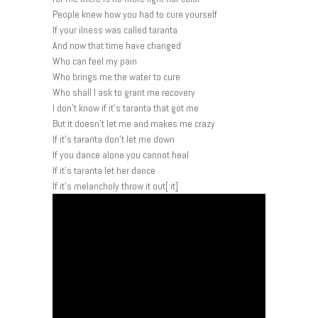
People knew how you had to cure yourself
If your ilness was called taranta
And now that time have changed
Who can feel my pain
Who brings me the water to cure
Who shall I ask to grant me recovery
I don’t know if it’s taranta that got me
But it doesn’t let me and makes me crazy
If it’s taranta don’t let me down
If you dance alone you cannot heal
If it’s taranta let her dance
If it’s melancholy throw it out[:it]