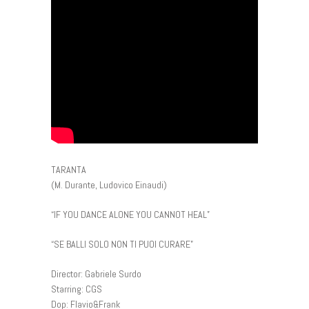
TARANTA
(M. Durante, Ludovico Einaudi)
“IF YOU DANCE ALONE YOU CANNOT HEAL”
“SE BALLI SOLO NON TI PUOI CURARE”
Director: Gabriele Surdo
Starring: CGS
Dop: Flavio&Frank