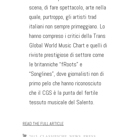
scena, di fare spettacolo, arte nella
quale, purtroppo, gli artisti trad
italiani non sempre primeggiano. Lo
hanno compreso i critici della Trans
Global World Music Chart e quelli di
riviste prestigiose di settore come
le britanniche “fRoots” e
“Songlines”, dove giornalisti non di
primo pelo che hanno riconosciuto
che il CGS è la punta del fertile
tessuto musicale del Salento.
READ THE FULL ARTICLE
2015
,
CLASSIFICHE
,
NEWS
,
PRESS
,