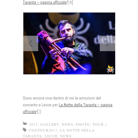
Taranta – pagina ufficiale
![:it]
Sono ancora vive dentro di noi le emozioni del
concerto a Lecce per
La Notte della Taranta – pagina
ufficiale
![:]
2017
,
GALLERY
,
NEWS
,
PHOTO
,
TOUR
|
CGSTOUR2017
,
LA NOTTE DELLA
TARANTA
,
LECCE
,
NEWS