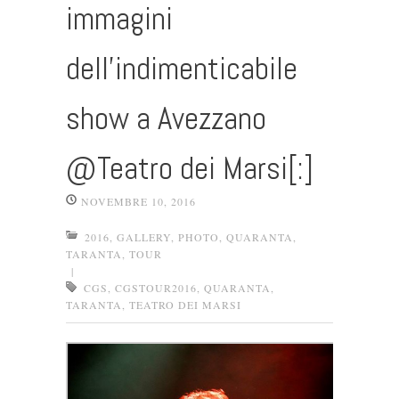
immagini
dell’indimenticabile
show a Avezzano
@Teatro dei Marsi[:]
NOVEMBRE 10, 2016
2016
,
GALLERY
,
PHOTO
,
QUARANTA
,
TARANTA
,
TOUR
|
CGS
,
CGSTOUR2016
,
QUARANTA
,
TARANTA
,
TEATRO DEI MARSI