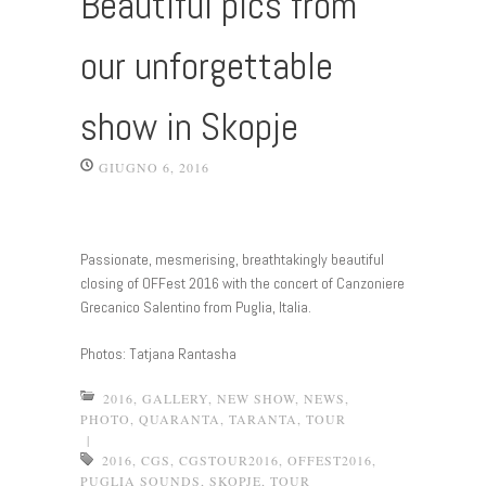
Beautiful pics from
our unforgettable
show in Skopje
GIUGNO 6, 2016
Passionate, mesmerising, breathtakingly beautiful
closing of OFFest 2016 with the concert of Canzoniere
Grecanico Salentino from Puglia, Italia.
Photos: Tatjana Rantasha
2016
,
GALLERY
,
NEW SHOW
,
NEWS
,
PHOTO
,
QUARANTA
,
TARANTA
,
TOUR
|
2016
,
CGS
,
CGSTOUR2016
,
OFFEST2016
,
PUGLIA SOUNDS
,
SKOPJE
,
TOUR