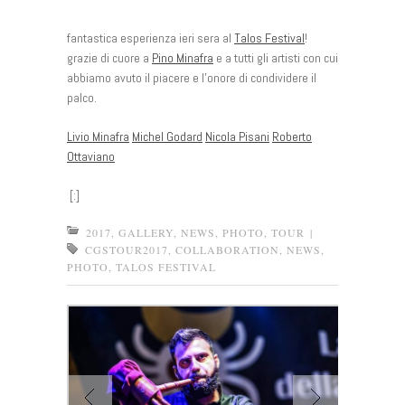
fantastica esperienza ieri sera al
Talos Festival
!
grazie di cuore a
Pino Minafra
e a tutti gli artisti con cui
abbiamo avuto il piacere e l’onore di condividere il
palco.
Livio Minafra
Michel Godard
Nicola Pisani
Roberto
Ottaviano
[:]
2017
,
GALLERY
,
NEWS
,
PHOTO
,
TOUR
|
CGSTOUR2017
,
COLLABORATION
,
NEWS
,
PHOTO
,
TALOS FESTIVAL