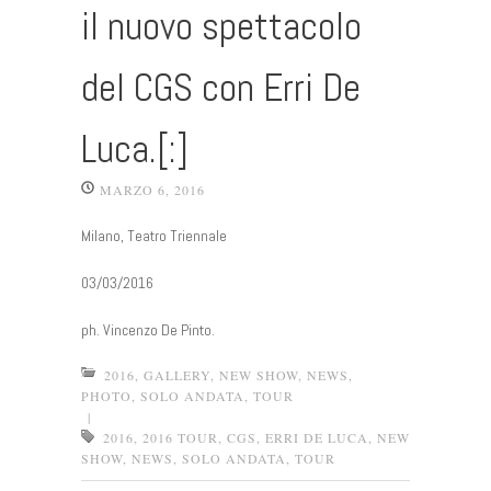
il nuovo spettacolo
del CGS con Erri De
Luca.[:]
MARZO 6, 2016
Milano, Teatro Triennale
03/03/2016
ph. Vincenzo De Pinto.
2016
,
GALLERY
,
NEW SHOW
,
NEWS
,
PHOTO
,
SOLO ANDATA
,
TOUR
|
2016
,
2016 TOUR
,
CGS
,
ERRI DE LUCA
,
NEW
SHOW
,
NEWS
,
SOLO ANDATA
,
TOUR