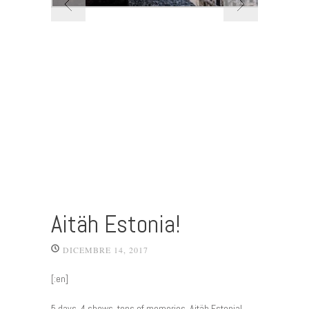
Aitäh Estonia!
DICEMBRE 14, 2017
[:en]
5 days, 4 shows, tons of memories. Aitäh Estonia!