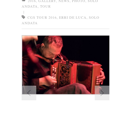
2016
,
GALLERY
,
NEWS
,
PHOTO
,
SOLO
ANDATA
,
TOUR
|
CGS TOUR 2016
,
ERRI DE LUCA
,
SOLO
ANDATA