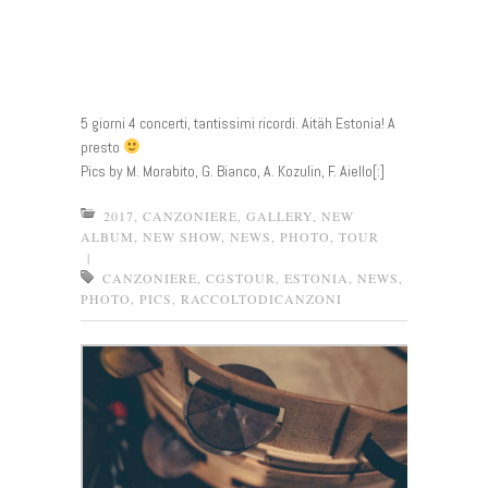
5 giorni 4 concerti, tantissimi ricordi. Aitäh Estonia! A
presto
Pics by M. Morabito, G. Bianco, A. Kozulin, F. Aiello[:]
2017
,
CANZONIERE
,
GALLERY
,
NEW
ALBUM
,
NEW SHOW
,
NEWS
,
PHOTO
,
TOUR
|
CANZONIERE
,
CGSTOUR
,
ESTONIA
,
NEWS
,
PHOTO
,
PICS
,
RACCOLTODICANZONI