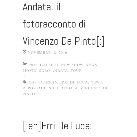
Andata, il
fotoracconto di
Vincenzo De Pinto[:]
NOVEMBRE 18, 2016
2016
,
GALLERY
,
NEW SHOW
,
NEWS
,
PHOTO
,
SOLO ANDATA
,
TOUR
|
CGSTOUR2016
,
ERRI DE LUCA
,
NEWS
,
REPORTAGE
,
SOLO ANDATA
,
VINCENZO DE
PINTO
[:en]Erri De Luca: