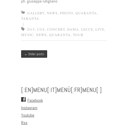
ph. giuseppe rutigliano
GALLERY
,
NEWS
,
PHOTO
,
QUARANTA
,
TARANTA
|
2015
,
CGS
,
CONCERT
,
DAMA
,
LECCE
,
LIVE
,
MUSIC
,
NEWS
,
QUARANTA
,
TOUR
Post navigation
←
Older posts
[:EN]MENU[:IT]MENÙ[:FR]MENU[:]
Facebook
Instagram
Youtube
Rss