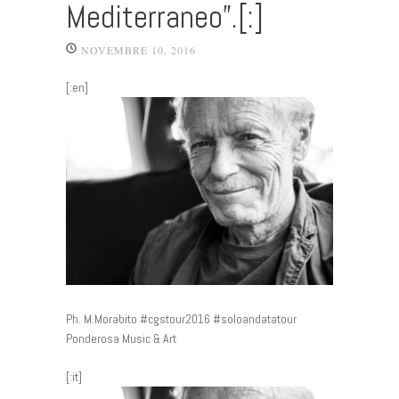
Mediterraneo”.[:]
NOVEMBRE 10, 2016
[:en]
Ph. M.Morabito #cgstour2016 #soloandatatour
Ponderosa Music & Art
[:it]