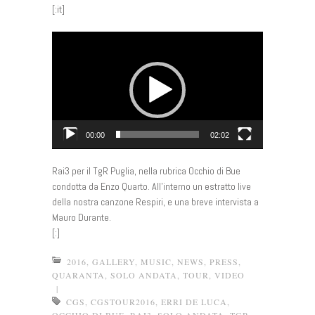
[:it]
Video
Player
00:00
02:02
Rai3 per il TgR Puglia, nella rubrica Occhio di Bue
condotta da Enzo Quarto. All’interno un estratto live
della nostra canzone Respiri, e una breve intervista a
Mauro Durante.
[:]
2016
,
GALLERY
,
MUSIC
,
NEWS
,
PRESS
,
QUARANTA
,
SOLO ANDATA
,
TOUR
,
VIDEO
|
CGS
,
CGSTOUR2016
,
ERRI DE LUCA
,