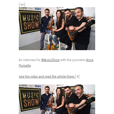
[:en]
An interview for
‪#‎
MusicShow‬
with the journalist
Anna
Puricella
.
see the video and read the article there.
[:it]