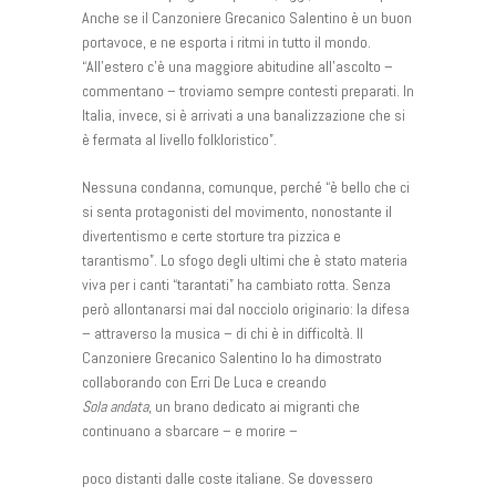
Anche se il Canzoniere Grecanico Salentino è un buon
portavoce, e ne esporta i ritmi in tutto il mondo.
“All’estero c’è una maggiore abitudine all’ascolto –
commentano – troviamo sempre contesti preparati. In
Italia, invece, si è arrivati a una banalizzazione che si
è fermata al livello folkloristico”.
Nessuna condanna, comunque, perché “è bello che ci
si senta protagonisti del movimento, nonostante il
divertentismo e certe storture tra pizzica e
tarantismo”. Lo sfogo degli ultimi che è stato materia
viva per i canti “tarantati” ha cambiato rotta. Senza
però allontanarsi mai dal nocciolo originario: la difesa
– attraverso la musica – di chi è in difficoltà. Il
Canzoniere Grecanico Salentino lo ha dimostrato
collaborando con Erri De Luca e creando
Sola andata
, un brano dedicato ai migranti che
continuano a sbarcare – e morire –
poco distanti dalle coste italiane. Se dovessero