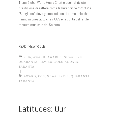
Trans Global World Music Chart e quelli di riviste
prestigiose di settore come le britanniche “fRoots” e
“Songlines”, dove giornalisti non di primo pelo che
hanno riconosciuto che il CGS è la punta del fertile
tessuto musicale del Salento.
READ THE ATRICLE
2016
,
AWARD
,
AWARDS
,
NEWS
,
PRESS
,
QUARANTA
,
REVIEW
,
SOLO ANDATA
,
TARANTA
|
AWARD
,
CGS
,
NEWS
,
PRESS
,
QUARANTA
,
TARANTA
Latitudes: Our