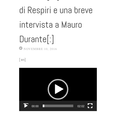
di Respiri e una breve
intervista a Mauro
Durante[:]
NOVEMBRE 10, 2016
[:en]
Video
Player
00:00
02:02