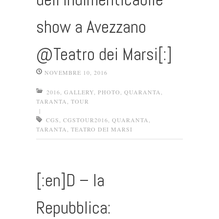
show a Avezzano
@Teatro dei Marsi[:]
NOVEMBRE 10, 2016
2016
,
GALLERY
,
PHOTO
,
QUARANTA
,
TARANTA
,
TOUR
|
CGS
,
CGSTOUR2016
,
QUARANTA
,
TARANTA
,
TEATRO DEI MARSI
[:en]D – la
Repubblica: