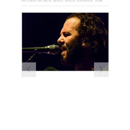
OCCHIO DI BUE
,
RAI3
,
SOLO ANDATA
,
TGR