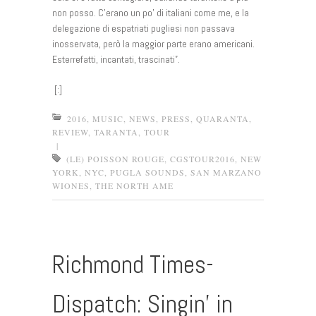
non posso. C’erano un po’ di italiani come me, e la
delegazione di espatriati pugliesi non passava
inosservata, però la maggior parte erano americani.
Esterrefatti, incantati, trascinati”.
[:]
2016
,
MUSIC
,
NEWS
,
PRESS
,
QUARANTA
,
REVIEW
,
TARANTA
,
TOUR
|
(LE) POISSON ROUGE
,
CGSTOUR2016
,
NEW
YORK
,
NYC
,
PUGLA SOUNDS
,
SAN MARZANO
WIONES
,
THE NORTH AME
Richmond Times-
Dispatch: Singin’ in