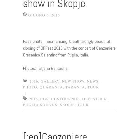
show in Skopje
GIUGNO 6, 2016
Passionate, mesmerising, breathtakingly beautiful
closing of OFFest 2016 with the concert of Canzoniere
Grecanico Salentino from Puglia, Italia.
Photos: Tatjana Rantasha
2016
,
GALLERY
,
NEW SHOW
,
NEWS
,
PHOTO
,
QUARANTA
,
TARANTA
,
TOUR
|
2016
,
CGS
,
CGSTOUR2016
,
OFFEST2016
,
PUGLIA SOUNDS
,
SKOPJE
,
TOUR
[:en]Canzoniere