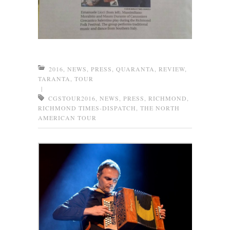
2016
,
NEWS
,
PRESS
,
QUARANTA
,
REVIEW
,
TARANTA
,
TOUR
|
CGSTOUR2016
,
NEWS
,
PRESS
,
RICHMOND
,
RICHMOND TIMES-DISPATCH
,
THE NORTH
AMERICAN TOUR