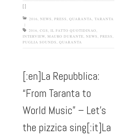
[:]
2016
,
NEWS
,
PRESS
,
QUARANTA
,
TARANTA
|
2016
,
CGS
,
IL FATTO QUOTIDINAO
,
INTERVIEW
,
MAURO DURANTE
,
NEWS
,
PRESS
,
PUGLIA SOUNDS
,
QUARANTA
[:en]La Repubblica:
“From Taranta to
World Music” – Let’s
the pizzica sing[:it]La