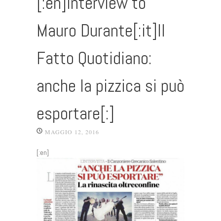
[:en]Interview to
Mauro Durante[:it]Il
Fatto Quotidiano:
anche la pizzica si può
esportare[:]
MAGGIO 12, 2016
[:en]