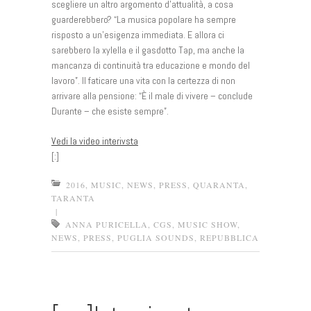
scegliere un altro argomento d’attualità, a cosa
guarderebbero? “La musica popolare ha sempre
risposto a un’esigenza immediata. E allora ci
sarebbero la xylella e il gasdotto Tap, ma anche la
mancanza di continuità tra educazione e mondo del
lavoro”. Il faticare una vita con la certezza di non
arrivare alla pensione: “È il male di vivere – conclude
Durante – che esiste sempre”.
Vedi la video interivsta
[:]
2016
,
MUSIC
,
NEWS
,
PRESS
,
QUARANTA
,
TARANTA
|
ANNA PURICELLA
,
CGS
,
MUSIC SHOW
,
NEWS
,
PRESS
,
PUGLIA SOUNDS
,
REPUBBLICA