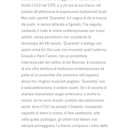
fondò il CGS nel 1975, e a chi era al suo fianco nel
portare all’attenzione le espressioni tradizionali locali.
Non solo, perché “Quaranta” è il segno di chi la traccia
dei padri, in senso letterale e figurato, l’ha seguita,
cantando il male di vivere contemporaneo con suoni
antichi, senza passatismi non scordando la
tecnologia del XXI secolo. “Quaranta” è dialogo con
autori come Erri De Luca, con musicisti quali Ludovico
Einaudi e Piers Faccini, con un produttore
internazionale del calibro di Ian Brennan; è coscienza
di una cifra artistica di tradizione contemporanea da
parte di un ensemble che annovera nell’organico
alcuni tra i migliori musicisti pugliesi. “Quaranta” non
è autocelebrazione, è andare avanti. Se n’è accorta la
stampa mainstream anglo-americana, e anche la
nostra, se ne sono accorti i pubblici dei palcoscenici
world, dove il CGC ha portato il Salento, mostrando
capacità di stare in scena, di fare spettacolo, arte
nella quale, purtroppo, gli artisti trad italiani non
sempre primeggiano. Lo hanno compreso i critici della