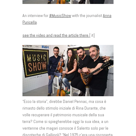
An interview for
‪#‎
MusicShow‬
with the journalist
Anna
Puricella
.
see the video and read the article there.
[:it]
“Ecco la storia”, direbbe Daniel Pennac, ma cosa è
rimasto dello stimolo iniziale di Rina Durante, che
volle recuperare il patrimonio musicale della sua
terra? Come si spiegherebbe oggi la sua idea, a un
ventenne che magari conosce il Salento solo per le
discoteche di Gallipoli? “Nel 1975 c’era una riscoperta