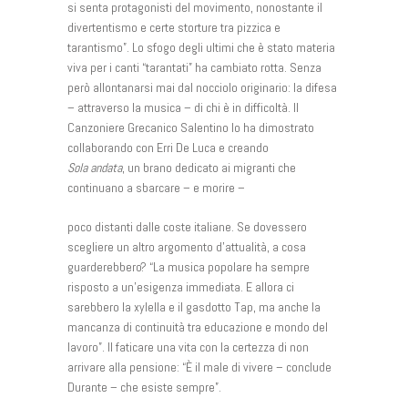
si senta protagonisti del movimento, nonostante il
divertentismo e certe storture tra pizzica e
tarantismo”. Lo sfogo degli ultimi che è stato materia
viva per i canti “tarantati” ha cambiato rotta. Senza
però allontanarsi mai dal nocciolo originario: la difesa
– attraverso la musica – di chi è in difficoltà. Il
Canzoniere Grecanico Salentino lo ha dimostrato
collaborando con Erri De Luca e creando
Sola andata
, un brano dedicato ai migranti che
continuano a sbarcare – e morire –
poco distanti dalle coste italiane. Se dovessero
scegliere un altro argomento d’attualità, a cosa
guarderebbero? “La musica popolare ha sempre
risposto a un’esigenza immediata. E allora ci
sarebbero la xylella e il gasdotto Tap, ma anche la
mancanza di continuità tra educazione e mondo del
lavoro”. Il faticare una vita con la certezza di non
arrivare alla pensione: “È il male di vivere – conclude
Durante – che esiste sempre”.