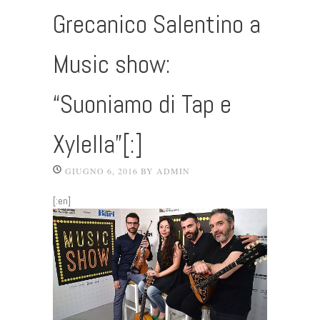
Grecanico Salentino a
Music show:
“Suoniamo di Tap e
Xylella”[:]
GIUGNO 6, 2016
BY
ADMIN
[:en]