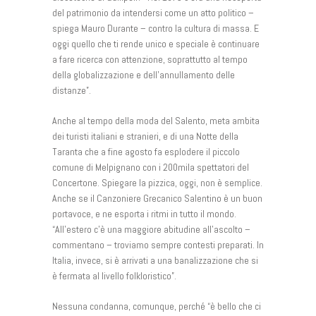
del patrimonio da intendersi come un atto politico –
spiega Mauro Durante – contro la cultura di massa. E
oggi quello che ti rende unico e speciale è continuare
a fare ricerca con attenzione, soprattutto al tempo
della globalizzazione e dell’annullamento delle
distanze”.
Anche al tempo della moda del Salento, meta ambita
dei turisti italiani e stranieri, e di una Notte della
Taranta che a fine agosto fa esplodere il piccolo
comune di Melpignano con i 200mila spettatori del
Concertone. Spiegare la pizzica, oggi, non è semplice.
Anche se il Canzoniere Grecanico Salentino è un buon
portavoce, e ne esporta i ritmi in tutto il mondo.
“All’estero c’è una maggiore abitudine all’ascolto –
commentano – troviamo sempre contesti preparati. In
Italia, invece, si è arrivati a una banalizzazione che si
è fermata al livello folkloristico”.
Nessuna condanna, comunque, perché “è bello che ci