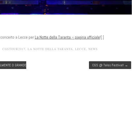
l concerto a Lecce per
La Notte della Taranta – pagina ufficiale
![:]
CGSTOUR2017
,
LA NOTTE DELLA TARANTA
,
LECCE
,
NEWS
ELMENTE O GRANDE
CGS @ Talos Festival!
→