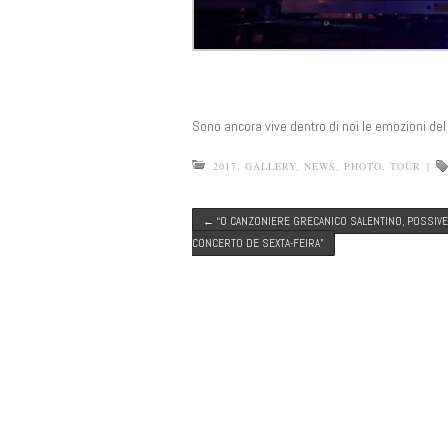
Sono ancora vive dentro di noi le emozioni de
2017
,
GALLERY
,
NEWS
,
PHOTO
,
TOUR
|
Post navigation
←
“O CANZONIERE GRECANICO SALENTINO, POSSIV
CONCERTO DE SEXTA-FEIRA”