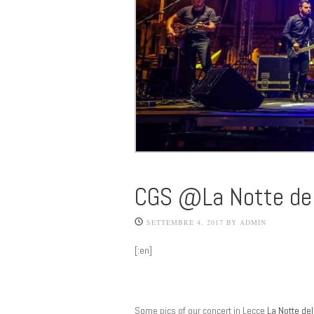
CGS @La Notte dell
SETTEMBRE 4, 2017
BY
ADMIN
[:en]
Some pics of our concert in Lecce
La Notte del