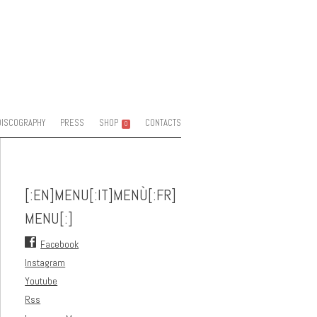
DISCOGRAPHY
PRESS
SHOP
CONTACTS
0
[:EN]MENU[:IT]MENÙ[:FR]
MENU[:]
Facebook
Instagram
Youtube
Rss