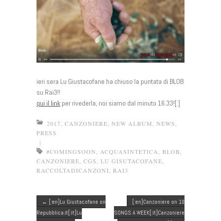
ieri sera Lu Giustacofane ha chiuso la puntata di BLOB
su Rai3!!
qui il link
per rivederla, noi siamo dal minuto 16.33![:]
2017
,
CANZONIERE
,
NEW ALBUM
,
NEWS
,
PRESS
|
#COMINGSOON
,
ACQUASINTETICA
,
BLOB
,
CANZONIERE
,
CGS
,
LU GISUTACOFANE
,
RACCOLTADICANZONI
,
RAI3
Post navigation
←
[:en]Lu Giustacofane on
[:en]Canzoniere on 10
Repubblica.it[:it]Lu
SONGS A WEEK[:it]Canzoniere