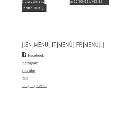
Giustacofane su
su 10 SONGS A WEEK[:]
→
Repubblica.it[:]
[:EN]MENU[:IT]MENÙ[:FR]MENU[:]
Facebook
Instagram
Youtube
Rss
Language Menu