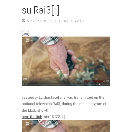
su Rai3[:]
NOVEMBRE 7, 2017
BY
ADMIN
[:en]
yesterday Lu Giustacofane was transmitted on the
national television RAI3, during the main program of
the BLOB show!!
here the link
min 16:33![:it]