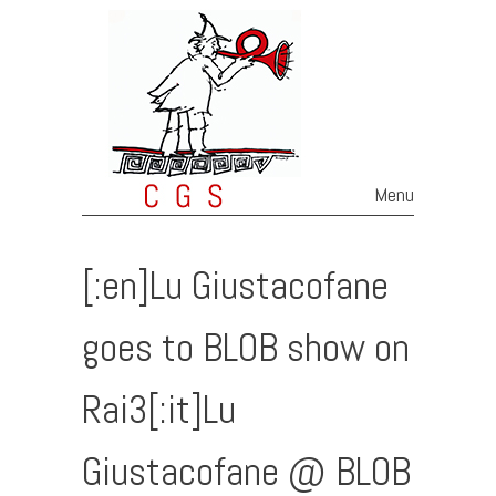
Menu
Skip to content
[:en]Lu Giustacofane
goes to BLOB show on
Rai3[:it]Lu
Giustacofane @ BLOB