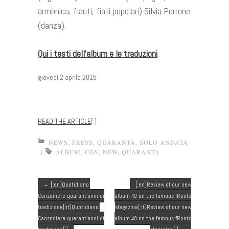
armonica, flauti, fiati popolari) Silvia Perrone
(danza).
Qui i testi dell’album e le traduzioni
.
giovedì 2 aprile 2015
READ THE ARTICLE
[:]
NEWS
,
PRESS
,
QUARANTA
,
SOLO ANDATA
|
ALBUM
,
CGS
,
NEW
,
QUARANTA
Post navigation
←
[:en]Quotidiano:
[:en]Review of our new
Canzoniere quarant’anni di
album 40 on the famous fRoots
tradizione[:it]Quotidiano:
Magazine[:it]Review of our new
Canzoniere quarant’anni di
album 40 on the famous fRoots