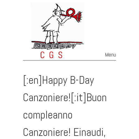
Menu
Skip to content
[:en]Happy B-Day
Canzoniere![:it]Buon
compleanno
Canzoniere! Einaudi,