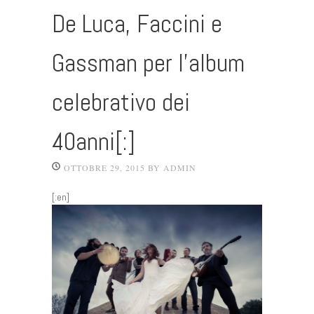
De Luca, Faccini e
Gassman per l’album
celebrativo dei
40anni[:]
OTTOBRE 29, 2015
BY
ADMIN
[:en]