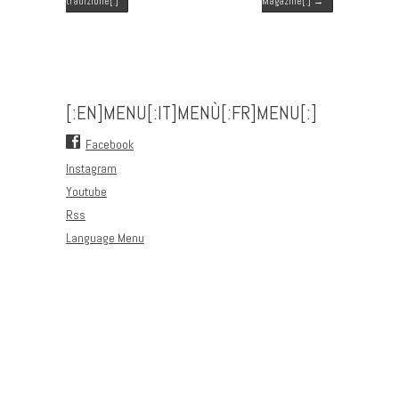
tradizione[:]
Magazine[:]
→
[:EN]MENU[:IT]MENÙ[:FR]MENU[:]
Facebook
Instagram
Youtube
Rss
Language Menu