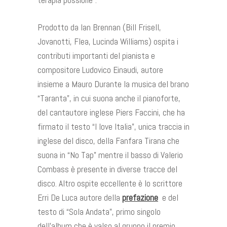
Prodotto da Ian Brennan (Bill Frisell,
Jovanotti, Flea, Lucinda Williams) ospita i
contributi importanti del pianista e
compositore Ludovico Einaudi, autore
insieme a Mauro Durante la musica del brano
“Taranta”, in cui suona anche il pianoforte,
del cantautore inglese Piers Faccini, che ha
firmato il testo “I love Italia”, unica traccia in
inglese del disco, della Fanfara Tirana che
suona in “No Tap” mentre il basso di Valerio
Combass è presente in diverse tracce del
disco. Altro ospite eccellente è lo scrittore
Erri De Luca autore della
prefazione
e del
testo di “Sola Andata”, primo singolo
dell’album che è valso al gruppo il premio