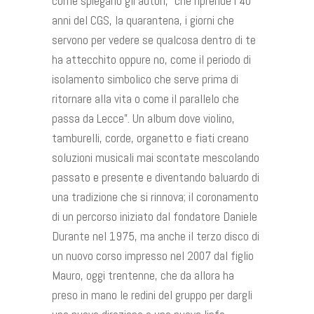
come spiegano gli autori, “che riprende i 40
anni del CGS, la quarantena, i giorni che
servono per vedere se qualcosa dentro di te
ha attecchito oppure no, come il periodo di
isolamento simbolico che serve prima di
ritornare alla vita o come il parallelo che
passa da Lecce”. Un album dove violino,
tamburelli, corde, organetto e fiati creano
soluzioni musicali mai scontate mescolando
passato e presente e diventando baluardo di
una tradizione che si rinnova; il coronamento
di un percorso iniziato dal fondatore Daniele
Durante nel 1975, ma anche il terzo disco di
un nuovo corso impresso nel 2007 dal figlio
Mauro, oggi trentenne, che da allora ha
preso in mano le redini del gruppo per dargli