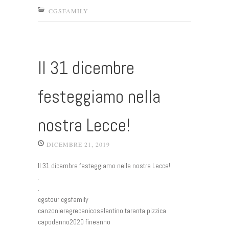
CGSFAMILY
Il 31 dicembre
festeggiamo nella
nostra Lecce!
DICEMBRE 21, 2019
Il 31 dicembre festeggiamo nella nostra Lecce!
.
.
cgstour cgsfamily
canzonieregrecanicosalentino taranta pizzica
capodanno2020 fineanno