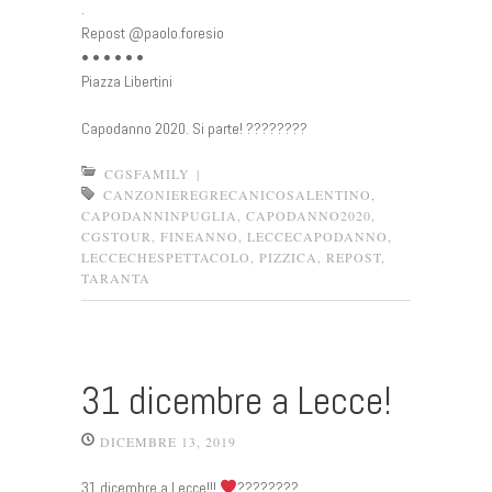
.
Repost @paolo.foresio
• • • • • •
Piazza Libertini
Capodanno 2020. Si parte! ????????
CGSFAMILY
|
CANZONIEREGRECANICOSALENTINO
,
CAPODANNINPUGLIA
,
CAPODANNO2020
,
CGSTOUR
,
FINEANNO
,
LECCECAPODANNO
,
LECCECHESPETTACOLO
,
PIZZICA
,
REPOST
,
TARANTA
31 dicembre a Lecce!
DICEMBRE 13, 2019
31 dicembre a Lecce!!!
????????