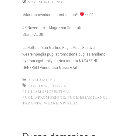
NOVEMBRE 4, 2019
Milano ci rivediamo prestissimo!!!
????
23 Novembre – Magazzini Generali
Start h21.30
La Notte di San Martino PugliaMusicFestival
weareinpuglia pugliapromozione pugliesiamilano
cgstour cgsfamily pizzica taranta MAGAZZINI
GENERALI Ponderosa Music & Art
CGSFAMILY
|
CGSTOUR
,
PIZZICA
,
PUGLIAMUSICFESTIVAL
,
PUGLIAPROMOZIONE
,
PUGLIESIAMILANO
,
TARANTA
,
WEAREINPUGLIA