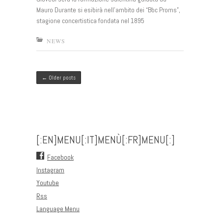
Mauro Durante si esibirà nell’ambito dei “Bbc Proms”,
stagione concertistica fondata nel 1895
NEWS
Post navigation
←
Older posts
[:EN]MENU[:IT]MENÙ[:FR]MENU[:]
Facebook
Instagram
Youtube
Rss
Language Menu