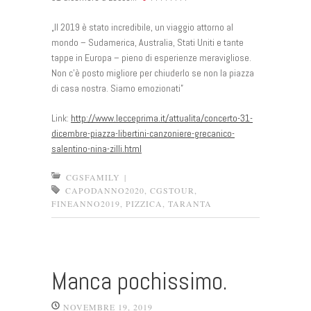
„Il 2019 è stato incredibile, un viaggio attorno al
mondo – Sudamerica, Australia, Stati Uniti e tante
tappe in Europa – pieno di esperienze meravigliose.
Non c’è posto migliore per chiuderlo se non la piazza
di casa nostra. Siamo emozionati”
Link:
http://www.lecceprima.it/attualita/concerto-31-
dicembre-piazza-libertini-canzoniere-grecanico-
salentino-nina-zilli.html
CGSFAMILY
|
CAPODANNO2020
,
CGSTOUR
,
FINEANNO2019
,
PIZZICA
,
TARANTA
Manca pochissimo.
NOVEMBRE 19, 2019