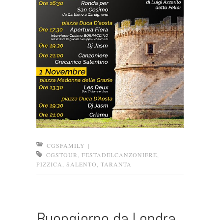
CGSFAMILY
|
CGSTOUR
,
FESTADELCANZONIERE
,
PIZZICA
,
SALENTO
,
TARANTA
Buongiorno da Londra