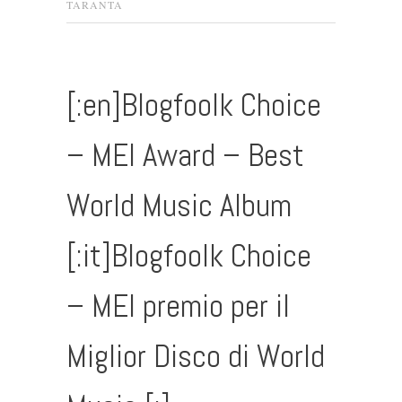
TARANTA
[:en]Blogfoolk Choice
– MEI Award – Best
World Music Album
[:it]Blogfoolk Choice
– MEI premio per il
Miglior Disco di World