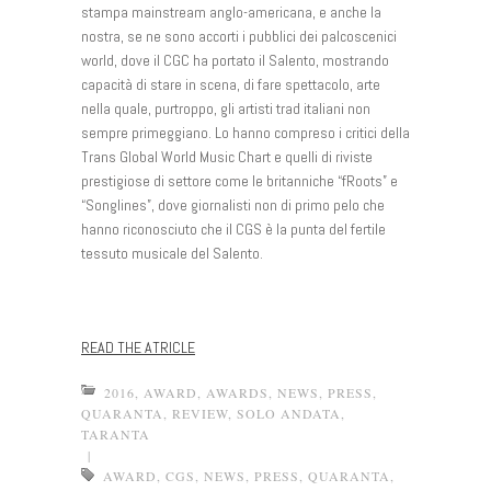
stampa mainstream anglo-americana, e anche la
nostra, se ne sono accorti i pubblici dei palcoscenici
world, dove il CGC ha portato il Salento, mostrando
capacità di stare in scena, di fare spettacolo, arte
nella quale, purtroppo, gli artisti trad italiani non
sempre primeggiano. Lo hanno compreso i critici della
Trans Global World Music Chart e quelli di riviste
prestigiose di settore come le britanniche “fRoots” e
“Songlines”, dove giornalisti non di primo pelo che
hanno riconosciuto che il CGS è la punta del fertile
tessuto musicale del Salento.
READ THE ATRICLE
2016
,
AWARD
,
AWARDS
,
NEWS
,
PRESS
,
QUARANTA
,
REVIEW
,
SOLO ANDATA
,
TARANTA
|
AWARD
,
CGS
,
NEWS
,
PRESS
,
QUARANTA
,