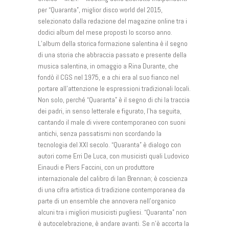
per “Quaranta”, miglior disco world del 2015,
selezionato dalla redazione del magazine online tra i
dodici album del mese proposti lo scorso anno.
L’album della storica formazione salentina è il segno
di una storia che abbraccia passato e presente della
musica salentina, in omaggio a Rina Durante, che
fondò il CGS nel 1975, e a chi era al suo fianco nel
portare all’attenzione le espressioni tradizionali locali.
Non solo, perché “Quaranta” è il segno di chi la traccia
dei padri, in senso letterale e figurato, l’ha seguita,
cantando il male di vivere contemporaneo con suoni
antichi, senza passatismi non scordando la
tecnologia del XXI secolo. “Quaranta” è dialogo con
autori come Erri De Luca, con musicisti quali Ludovico
Einaudi e Piers Faccini, con un produttore
internazionale del calibro di Ian Brennan; è coscienza
di una cifra artistica di tradizione contemporanea da
parte di un ensemble che annovera nell’organico
alcuni tra i migliori musicisti pugliesi. “Quaranta” non
è autocelebrazione, è andare avanti. Se n’è accorta la