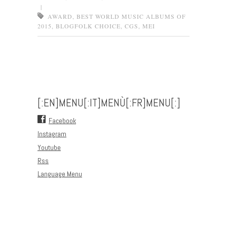
|
AWARD
,
BEST WORLD MUSIC ALBUMS OF
2015
,
BLOGFOLK CHOICE
,
CGS
,
MEI
Post navigation
[:EN]MENU[:IT]MENÙ[:FR]MENU[:]
Facebook
Instagram
Youtube
Rss
Language Menu