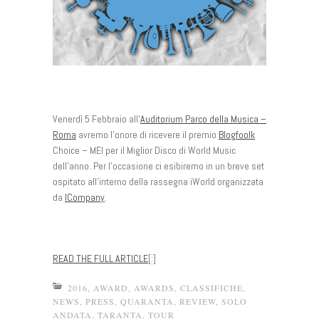
Venerdì 5 Febbraio all’
Auditorium Parco della Musica –
Roma
avremo l’onore di ricevere il premio
Blogfoolk
Choice – MEI per il Miglior Disco di World Music
dell’anno. Per l’occasione ci esibiremo in un breve set
ospitato all’interno della rassegna iWorld organizzata
da
ICompany
.
READ THE FULL ARTICLE
[:]
2016
,
AWARD
,
AWARDS
,
CLASSIFICHE
,
NEWS
,
PRESS
,
QUARANTA
,
REVIEW
,
SOLO
ANDATA
,
TARANTA
,
TOUR